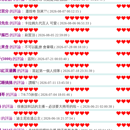
巴宮分
的評論：
蕭煌奇 別來??
( 2026-08-07 00:12:15 )
田先生
的評論：
卡拉姆久代言人 可愛
( 2026-08-06 06:51:33 )
甲摳巴
的評論：
刷置頂
( 2026-08-05 22:59:09 )
大來含
的評論：
不可以亂撩 會暈哦
( 2026-07-28 08:18:10 )
5000)
的評論：
簽到
( 2026-07-21 00:03:40 )
米紅豆湯圓
的評論：
當起第一個人排隊
( 2026-07-18 23:31:39 )
尻睡搞搞
的評論：
讚喔?
( 2026-07-11 13:45:50 )
嘰哥
的評論：
7/4-7/5休假
( 2026-07-04 18:01:46 )
路
的評論：
很會說幹話的主播～必須要大拇哥的啦～
( 2026-06-21 02:00:38 )
d
的評論：
迪士尼在逃公主
( 2026-06-16 21:37:54 )