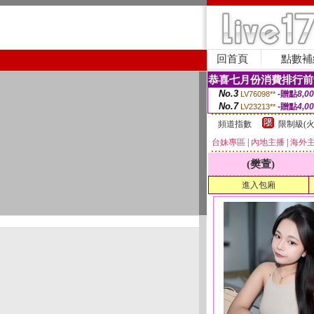
回首頁
點數補
恭喜七月份消費排行前
No.3
-贈點
8,0
LV76098**
No.7
-贈點
4,0
LV23213**
頻道指數
限制級(火
台妹專區
|
內地主播
|
海外
(樊萱)
進入包廂