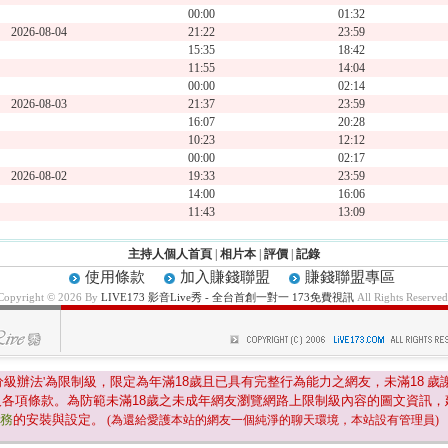
00:00
01:32
2026-08-04
21:22
23:59
15:35
18:42
11:55
14:04
00:00
02:14
2026-08-03
21:37
23:59
16:07
20:28
10:23
12:12
00:00
02:17
2026-08-02
19:33
23:59
14:00
16:06
11:43
13:09
主持人個人首頁
|
相片本
|
評價
|
記錄
使用條款
加入賺錢聯盟
賺錢聯盟專區
Copyright © 2026 By
LIVE173 影音Live秀 - 全台首創一對一 173免費視訊
All Rights Reserved
分級辦法'為限制級，限定為年滿
18
歲且已具有完整行為能力之網友，未滿
18
歲
及各項條款。為防範未滿
18
歲之未成年網友瀏覽網路上限制級內容的圖文資訊，
服務
的安裝與設定。
(為還給愛護本站的網友一個純淨的聊天環境，本站設有管理員)