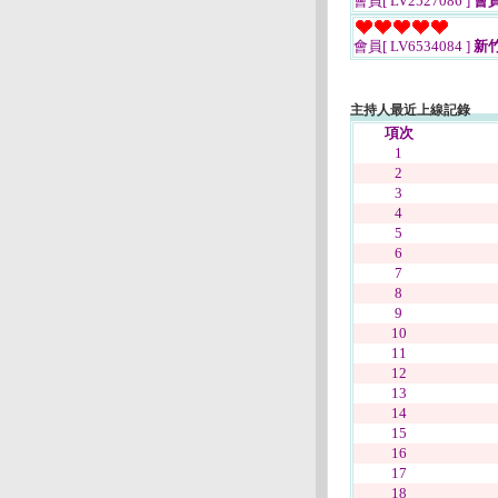
會員[ LV2527086 ]
會員
會員[ LV6534084 ]
新
主持人最近上線記錄
項次
1
2
3
4
5
6
7
8
9
10
11
12
13
14
15
16
17
18