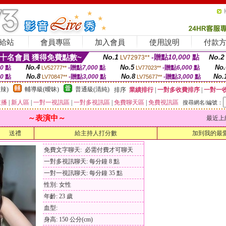
給站
會員專區
加入會員
使用說明
付款
十名會員 獲得免費點數~
No.1
-贈點
10,000
點
No.2
LV72973**
No.4
No.5
No.
00
點
-贈點
7,000
點
-贈點
6,000
點
LV52777**
LV77023**
No.8
No.8
No.
00
點
-贈點
3,000
點
-贈點
3,000
點
LV70847**
LV75677**
辣)
輔導級(曖昧)
普通級(清純)
排序
業績排行
|
一對多收費排序
|
一對一
主播
|
新人區
|
一對一視訊區
|
一對多視訊區
|
免費聊天區
|
免費視訊區
搜尋網名/編號：
～表演中～
最近上線時間
送禮
給主持人打分數
加到我的最
免費文字聊天: 必需付費才可聊天
一對多視訊聊天: 每分鐘 8 點
一對一視訊聊天: 每分鐘 35 點
性別: 女性
年齡: 23 歲
血型:
身高: 150 公分(cm)