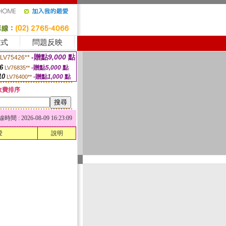
方式
問題反映
-贈點
9,000
點
LV75426**
6
-贈點
5,000
點
LV76835**
10
-贈點
1,000
點
LV76400**
收費排序
 : 2026-08-09 16:23:09
愛
說明